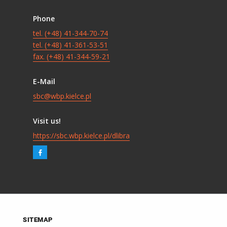
Phone
tel. (+48) 41-344-70-74
tel. (+48) 41-361-53-51
fax. (+48) 41-344-59-21
E-Mail
sbc@wbp.kielce.pl
Visit us!
https://sbc.wbp.kielce.pl/dlibra
SITEMAP