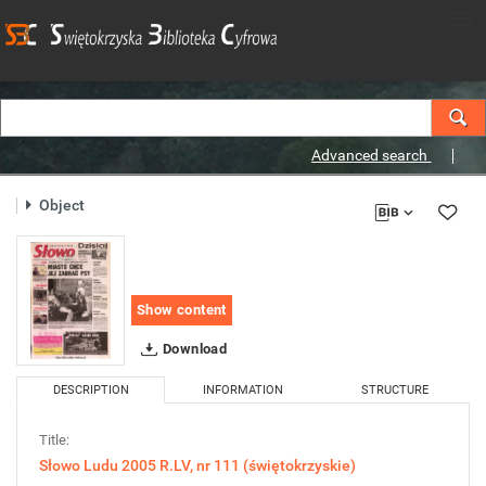
Advanced search
Object
Show content
Download
DESCRIPTION
INFORMATION
STRUCTURE
Title:
Słowo Ludu 2005 R.LV, nr 111 (świętokrzyskie)